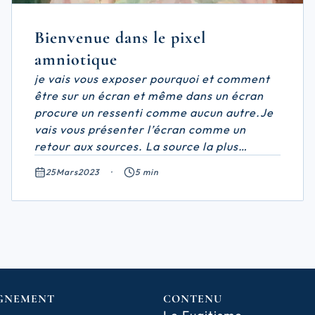
Bienvenue dans le pixel
amniotique
je vais vous exposer pourquoi et comment
être sur un écran et même dans un écran
procure un ressenti comme aucun autre.Je
vais vous présenter l’écran comme un
retour aux sources. La source la plus
ancienne qui soit, celle de la fusion, la
25
Mars
2023
·
5 min
vraie. Je veux en effet parler de la période
in utero. Et j’irai même jusqu’à comparer
l’écran à un ventre maternel, rectangulaire
soit mais un ventre contenant, une antre
qui ramène la personne à l’intérieur. La
régression tant rêvée devenue presque
réalité; celle que l’on nomme la réalité
virtuelle.
GNEMENT
CONTENU