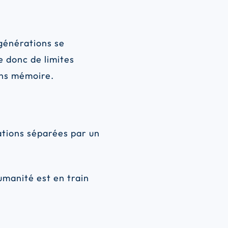
 générations se
e donc de limites
ans mémoire.
ations séparées par un
umanité est en train