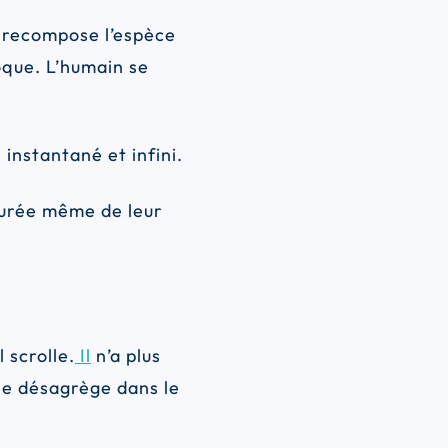
l recompose l’espèce
poque. L’humain se
 instantané et infini.
 durée même de leur
l scrolle.
Il
n’a plus
se désagrège dans le