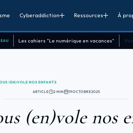
isme
Cyberaddiction
Ressources
À pro
Enfants
Magazine
Ados
Vidéos
Voi
Les cahiers "Le numérique en vacances"
VEAU
Adultes
Podcast
Seniors
Familles
OUS (EN)VOLE NOS ENFANTS
Entreprises
ARTICLE
2 MIN
19
OCTOBRE
2025
us (en)vole nos e